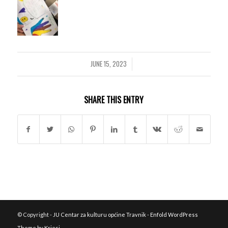
JUNE 15, 2023
/
SHARE THIS ENTRY
© Copyright -
JU Centar za kulturu općine Travnik
-
Enfold WordPress
Theme by Kriesi