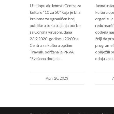
U sklopu aktivnosti Centra za
Javna usta
kulturu “10 za 50” koja je bila
kulturu op
kreirana za ograničen broj
organizuje
publike u toku trajanja borbe
redu manif
sa Corona virusom, dana
dodjela na
23.9.2020. godine u 20:00h u
želji da pr
Centru za kulturu općine
programe i
Travnik, održana je PRVA
obilježili 
"Svečana dodjela…
odaju zas
April 20, 2023
A