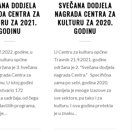
ANA DODJELA
SVEČANA DODJELA
DA CENTRA ZA
NAGRADA CENTRA ZA
RU ZA 2021.
KULTURU ZA 2020.
GODINU
GODINU
.2022. godine, u
U Centru za kulturu općine
kulturu općine
Travnik 21.9.2021. godine
ržana je 3. Svečana
održana je 2. "Svečana dodjela
grada Centra za
nagrada Centra." Specifična
u. U istoj godini
sama po sebi, godina 2020.
ostvario 172
donijela je mnoge izazove za
 sadržaja, od čega
sve sektore, pa tako i za
vlastitih programa,
kulturu. I ova godina protekla
uje…
je u znaku…