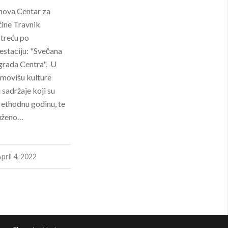
nova Centar za
ćine Travnik
 treću po
estaciju: "Svečana
grada Centra". U
omovišu kulture
 sadržaje koji su
prethodnu godinu, te
luženo…
pril 4, 2022