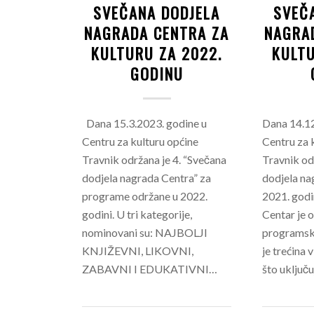
SVEČANA DODJELA
SVEČ
NAGRADA CENTRA ZA
NAGRA
KULTURU ZA 2022.
KULTU
GODINU
Dana 15.3.2023. godine u
Dana 14.12
Centru za kulturu općine
Centru za 
Travnik održana je 4. “Svečana
Travnik od
dodjela nagrada Centra” za
dodjela na
programe održane u 2022.
2021. godin
godini. U tri kategorije,
Centar je 
nominovani su: NAJBOLJI
programska
KNJIŽEVNI, LIKOVNI,
je trećina 
ZABAVNI I EDUKATIVNI…
što uključ