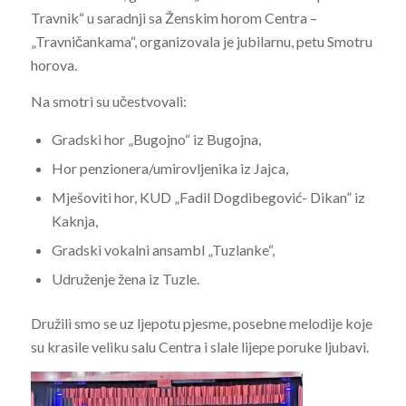
Travnik“ u saradnji sa Ženskim horom Centra –
„Travničankama“, organizovala je jubilarnu, petu Smotru
horova.
Na smotri su učestvovali:
Gradski hor „Bugojno“ iz Bugojna,
Hor penzionera/umirovljenika iz Jajca,
Mješoviti hor, KUD „Fadil Dogdibegović- Dikan” iz
Kaknja,
Gradski vokalni ansambl „Tuzlanke“,
Udruženje žena iz Tuzle.
Družili smo se uz ljepotu pjesme, posebne melodije koje
su krasile veliku salu Centra i slale lijepe poruke ljubavi.