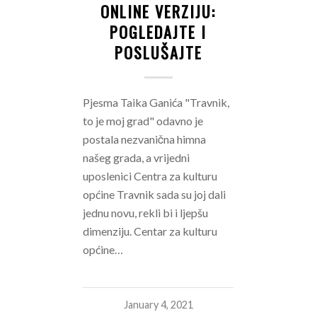
ONLINE VERZIJU:
POGLEDAJTE I
POSLUŠAJTE
Pjesma Taika Ganića "Travnik,
to je moj grad" odavno je
postala nezvanična himna
našeg grada, a vrijedni
uposlenici Centra za kulturu
općine Travnik sada su joj dali
jednu novu, rekli bi i ljepšu
dimenziju. Centar za kulturu
općine…
January 4, 2021