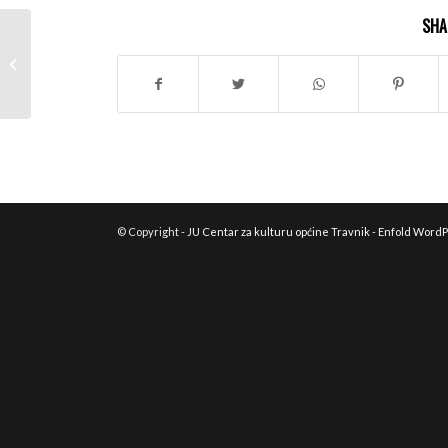
SHA
ODLUKA O POKRETANJU
POSTUPKA JN – REDOVNI PREGLED
ISPRAVNOSTI TEHNIČKE...
© Copyright -
JU Centar za kulturu općine Travnik
-
Enfold WordP