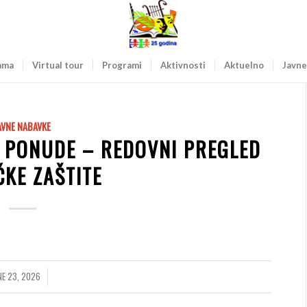
ama
Virtual tour
Programi
Aktivnosti
Aktuelno
Javne
AVNE NABAVKE
 PONUDE – REDOVNI PREGLED
ČKE ZAŠTITE
NE 23, 2026
/