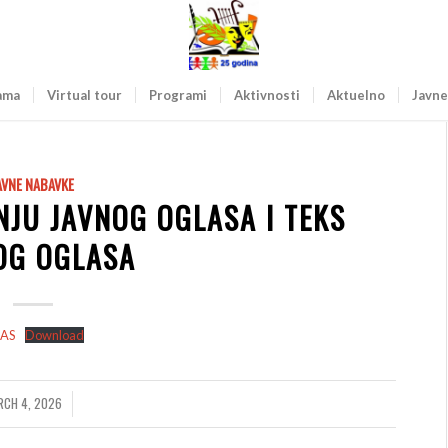
ama
Virtual tour
Programi
Aktivnosti
Aktuelno
Javne
AVNE NABAVKE
NJU JAVNOG OGLASA I TEKS
OG OGLASA
LAS
Download
RCH 4, 2026
/