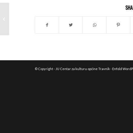
SHA
ODLUKA O POKRETANJU
POSTUPKA -ANEX II (Usluge
organizovanja umjetničkih –...
© Copyright -
JU Centar za kulturu općine Travnik
-
Enfold WordP