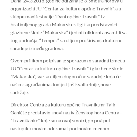
Dana, 24.3.2018. godine održana je 3. Smotra horova u
organizaciji JU “Centar za kulturu općine Travnik”, a u
sklopu manifestacije “Dani općine Travnik”. Iz
bratimljenog grada Makarske stigli su predstavnici
glazbene škole “Makarska” i jedini folklorni ansambli sa
tog područja, “Tempet”, sa ciljem proširivanja kulturne
saradnje između gradova.
Ovom prilikom potpisan je sporazum o saradnji između
JU “Centar za kulturu općine Travnik” i glazbene škole
“Makarska”, sve sa ciljem dugoročne saradnje koja će
našim sugrađanima donijeti još kvalitetnije, nove
sadržaje.
Direktor Centra za kulturu općine Travnik, mr Taik
Ganić je predstavio i novi naziv Ženskog hora Centra –
“Travničanke” koje su na ovoj smotri, po prvi put,
nastupile u novim odorama i pod novim imenom.