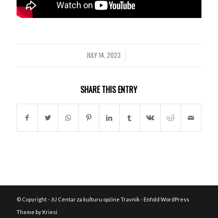
JULY 14, 2023
/
SHARE THIS ENTRY
© Copyright -
JU Centar za kulturu općine Travnik
-
Enfold WordPress
Theme by Kriesi