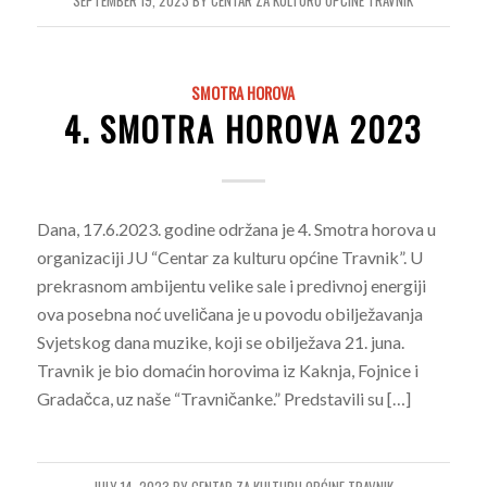
SEPTEMBER 19, 2023
BY
CENTAR ZA KULTURU OPĆINE TRAVNIK
SMOTRA HOROVA
4. SMOTRA HOROVA 2023
Dana, 17.6.2023. godine održana je 4. Smotra horova u
organizaciji JU “Centar za kulturu općine Travnik”. U
prekrasnom ambijentu velike sale i predivnoj energiji
ova posebna noć uveličana je u povodu obilježavanja
Svjetskog dana muzike, koji se obilježava 21. juna.
Travnik je bio domaćin horovima iz Kaknja, Fojnice i
Gradačca, uz naše “Travničanke.” Predstavili su […]