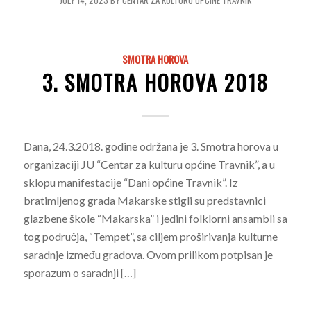
JULY 14, 2023
BY
CENTAR ZA KULTURU OPĆINE TRAVNIK
SMOTRA HOROVA
3. SMOTRA HOROVA 2018
Dana, 24.3.2018. godine održana je 3. Smotra horova u
organizaciji JU “Centar za kulturu općine Travnik”, a u
sklopu manifestacije “Dani općine Travnik”. Iz
bratimljenog grada Makarske stigli su predstavnici
glazbene škole “Makarska” i jedini folklorni ansambli sa
tog područja, “Tempet”, sa ciljem proširivanja kulturne
saradnje između gradova. Ovom prilikom potpisan je
sporazum o saradnji […]