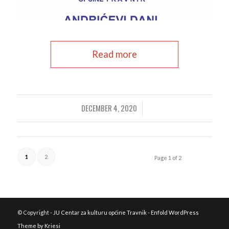
Read more
DECEMBER 4, 2020
/
1
2
Page 1 of 2
© Copyright -
JU Centar za kulturu općine Travnik
-
Enfold WordPress
Theme by Kriesi