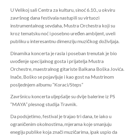
U Velikoj sali Centra za kulturu, sinoć 6.10., u okviru
završnog dana festivala nastupili su virtuozi
instrumentalnog sevdaha, Mustra Orchestra koji su
kroz tematsku noć i posebno uređen ambijent, uveli
publiku u interesantnu dimenziju muzičkog doživljaja.
Dinamika koncerta je rasla i poseban trenutak je bio
uvođenje specijalnog gosta i prijatelja Mustra
Orchestre, maestralnog gitariste Balkana Boška Jovića.
Inače, Boško se pojavljuje i kao gost na Mustrinom
posljednjem albumu “Koraci/Steps”
Završnicu koncerta uljepšalje su dvije balerine iz PS
“MAYA” plesnog studija Travnik.
Da podsjetimo, festival je trajao tri dana, te iako u
ograničenim okolnostima, mjerama koje smanjuju
enegiju publike koja znači muzičarima, ipak uspio da