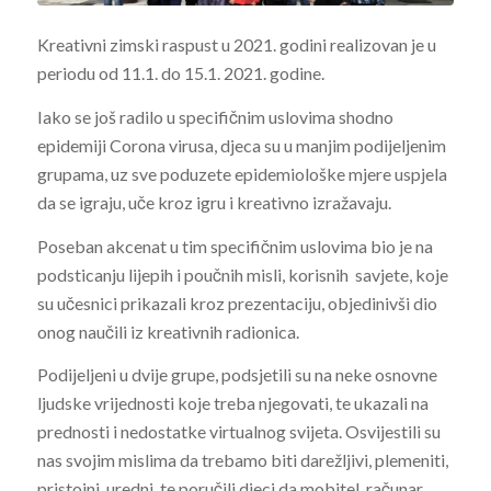
Kreativni zimski raspust u 2021. godini realizovan je u
periodu od 11.1. do 15.1. 2021. godine.
Iako se još radilo u specifičnim uslovima shodno
epidemiji Corona virusa, djeca su u manjim podijeljenim
grupama, uz sve poduzete epidemiološke mjere uspjela
da se igraju, uče kroz igru i kreativno izražavaju.
Poseban akcenat u tim specifičnim uslovima bio je na
podsticanju lijepih i poučnih misli, korisnih savjete, koje
su učesnici prikazali kroz prezentaciju, objedinivši dio
onog naučili iz kreativnih radionica.
Podijeljeni u dvije grupe, podsjetili su na neke osnovne
ljudske vrijednosti koje treba njegovati, te ukazali na
prednosti i nedostatke virtualnog svijeta. Osvijestili su
nas svojim mislima da trebamo biti darežljivi, plemeniti,
pristojni, uredni, te poručili djeci da mobitel, računar,