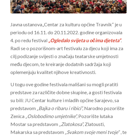
Javna ustanova„Centar za kulturu općine Travnik“ je u
periodu od 16.11. do 20.11.2022. godine organizovala
4. po redu festival
„Ogledalo svijeta u očima djeteta“
.
Radi se o pozorišnom-art festivalu za djecu koji ima za
cilj podizanje svijesti o značaju teatarske umjetnosti
među djecom, te kreiranje dodatnih sadržaja koji
oplemenjuju kvalitet njihove kreativnosti.
U togu ove godine festivala mališani su mogli pratiti
predstave za različite dobne skupine, a gosti festivala
su bili: JU Centar kulture i mladih općine Sarajevo, sa
predstavom
„Bajka o ribaru i ribici“,
Narodno pozorište
Zenica
„Oslobodimo umjetnike“,
Pozorište lutaka
Mostar sa predstavom
„Zlatokosa“,
Zlatousti,
Makarska sa predstavom
„Svakom svoje meni tvoje“
, te