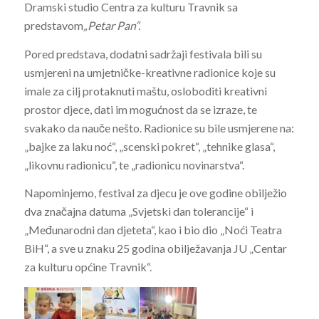
Dramski studio Centra za kulturu Travnik sa
predstavom
„Petar Pan“.
Pored predstava, dodatni sadržaji festivala bili su
usmjereni na umjetničke-kreativne radionice koje su
imale za cilj protaknuti maštu, osloboditi kreativni
prostor djece, dati im mogućnost da se izraze, te
svakako da nauče nešto. Radionice su bile usmjerene na:
„bajke za laku noć“, „scenski pokret“, „tehnike glasa“,
„likovnu radionicu“, te „radionicu novinarstva“.
Napominjemo, festival za djecu je ove godine obilježio
dva značajna datuma „Svjetski dan tolerancije“ i
„Međunarodni dan djeteta“, kao i bio dio „Noći Teatra
BiH“, a sve u znaku 25 godina obilježavanja JU „Centar
za kulturu općine Travnik“.